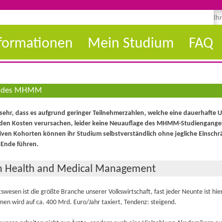
formationen
Mein Studium
FAQ
ng des MHMM
sehr, dass es aufgrund geringer Teilnehmerzahlen, welche eine dauerhafte
den Kosten verursachen, leider keine Neuauflage des MHMM-Studiengange
tiven Kohorten können ihr Studium selbstverständlich ohne jegliche Einsch
 Ende führen.
n Health and Medical Management
wesen ist die größte Branche unserer Volkswirtschaft, fast jeder Neunte ist hier
en wird auf ca. 400 Mrd. Euro/Jahr taxiert, Tendenz: steigend.