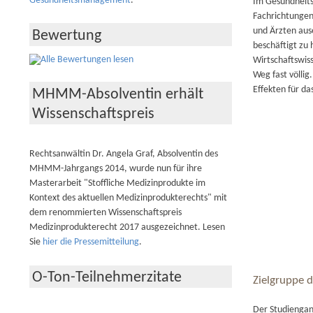
Gesundheitsmanagement
.
Im Gesundheits
Fachrichtungen
und Ärzten aus
Bewertung
beschäftigt zu 
Wirtschaftswis
Weg fast völli
Effekten für d
MHMM-Absolventin erhält
Wissenschaftspreis
Rechtsanwältin Dr. Angela Graf, Absolventin des
MHMM-Jahrgangs 2014, wurde nun für ihre
Masterarbeit "Stoffliche Medizinprodukte im
Kontext des aktuellen Medizinprodukterechts" mit
dem renommierten Wissenschaftspreis
Medizinprodukterecht 2017 ausgezeichnet. Lesen
Sie
hier die Pressemitteilung
.
O-Ton-Teilnehmerzitate
Zielgruppe
Der Studiengang