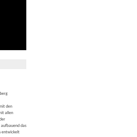
nberg
 mit den
it allen
der
f aufbauend das
 entwickelt