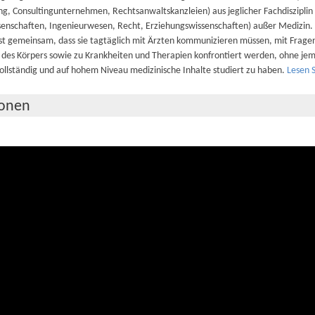
g, Consultingunternehmen, Rechtsanwaltskanzleien) aus jeglicher Fachdisziplin 
senschaften, Ingenieurwesen, Recht, Erziehungswissenschaften) außer Medizin. 
ist gemeinsam, dass sie tagtäglich mit Ärzten kommunizieren müssen, mit Frage
 des Körpers sowie zu Krankheiten und Therapien konfrontiert werden, ohne jem
vollständig und auf hohem Niveau medizinische Inhalte studiert zu haben.
Lesen S
ionen