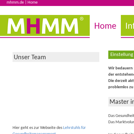
mhmm.de |
Home
Home
In
Einstellu
Unser Team
Wir bedauern 
der entstehen
Die derzeit ak
problemlos zu
Master i
Das Gesundheits
Das Marktvolum
Hier geht es zur Webseite des
Lehrstuhls für