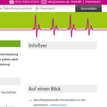
Kontakt
Impressum
0911-5302-95313
|
info@mhmm.de
Infoflyer
 Unterdeckung
s geben wird.
ränkung
Auf einen Blick
 beschäftigt.
Berufsbegleitendes Fernstudium in vier
Semestern -
Weiterlesen...