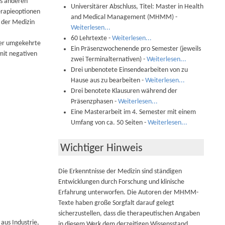
us anderen
Universitärer Abschluss, Titel: Master in Health
erapieoptionen
and Medical Management (MHMM) -
 der Medizin
Weiterlesen...
60 Lehrtexte -
Weiterlesen...
der umgekehrte
Ein Präsenzwochenende pro Semester (jeweils
mit negativen
zwei Terminalternativen) -
Weiterlesen...
Drei unbenotete Einsendearbeiten von zu
Hause aus zu bearbeiten -
Weiterlesen...
Drei benotete Klausuren während der
Präsenzphasen -
Weiterlesen...
Eine Masterarbeit im 4. Semester mit einem
Umfang von ca. 50 Seiten -
Weiterlesen...
Wichtiger Hinweis
Die Erkenntnisse der Medizin sind ständigen
Entwicklungen durch Forschung und klinische
Erfahrung unterworfen. Die Autoren der MHMM-
Texte haben große Sorgfalt darauf gelegt
sicherzustellen, dass die therapeutischen Angaben
aus Industrie,
in diesem Werk dem derzeitigen Wissensstand