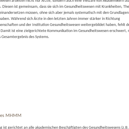
wesen arbeiten nicht nur Ärzte, sondern auch eine Vielzahl von Akademikern a
. Diesen ist gemeinsam, dass sie sich im Gesundheitswesen mit Krankheiten, Th
einandersetzen müssen, ohne sich aber jemals systematisch mit den Grundlagen
haben. Während sich Ärzte in den letzten Jahren immer stärker in Richtung
senschaften und der Institution Gesundheitswesen weitergebildet haben, fehlt 
g. Damit ist eine zielgerichtete Kommunikation im Gesundheitswesen erschwert, 
as Gesamtergebnis des Systems.
 des MHMM
 ist gerichtet an alle akademischen Beschäftigten des Gesundheitswesens (z.B. 